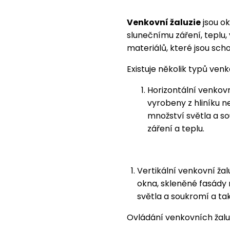
Venkovní žaluzie
jsou ok
slunečnímu záření, teplu
materiálů, které jsou sc
Existuje několik typů venk
Horizontální venkovn
vyrobeny z hliníku n
množství světla a so
záření a teplu.
Vertikální venkovní žal
okna, skleněné fasády 
světla a soukromí a ta
Ovládání venkovních žaluz