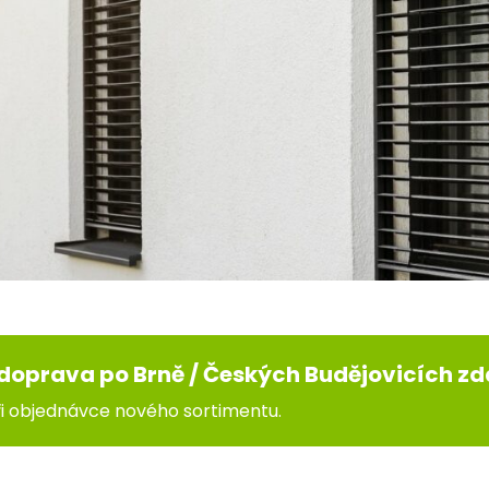
doprava po Brně / Českých Budějovicích z
při objednávce nového sortimentu.