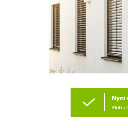
Nyní 
Platí 