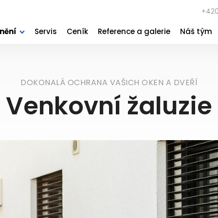
+42
ínění
Servis
Ceník
Reference a galerie
Náš tým
DOKONALÁ OCHRANA VAŠICH OKEN A DVEŘÍ
Venkovní žaluzie