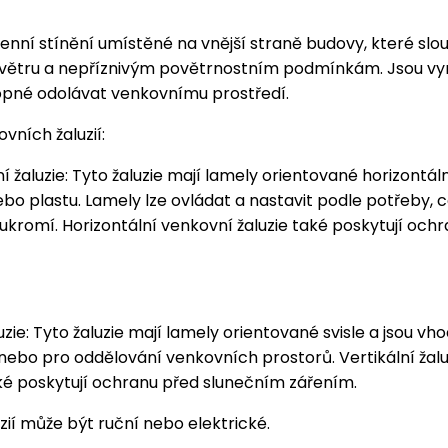
enní stínění umístěné na vnější straně budovy, které slou
, větru a nepříznivým povětrnostním podmínkám. Jsou v
hopné odolávat venkovnímu prostředí.
ovních žaluzií:
í žaluzie: Tyto žaluzie mají lamely orientované horizontál
ebo plastu. Lamely lze ovládat a nastavit podle potřeby, 
ukromí. Horizontální venkovní žaluzie také poskytují och
uzie: Tyto žaluzie mají lamely orientované svisle a jsou v
nebo pro oddělování venkovních prostorů. Vertikální žalu
ké poskytují ochranu před slunečním zářením.
ií může být ruční nebo elektrické.