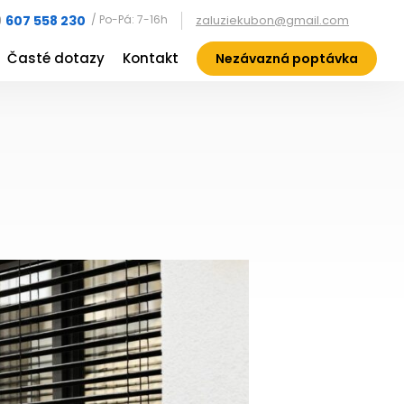
0
607 558 230
/ Po-Pá: 7-16h
zaluziekubon@gmail.com
Časté dotazy
Kontakt
Nezávazná poptávka