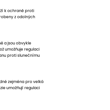
ží k ochraně proti
yrobeny z odolných
ně a jsou obvykle
což umožňuje regulaci
ranu proti slunečnímu
hodné zejména pro velká
zie umožňují regulaci