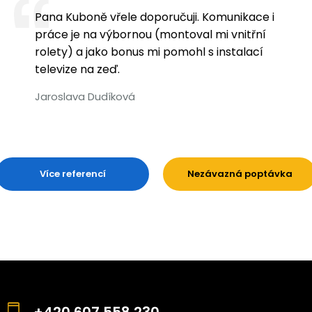
Pana Kuboně vřele doporučuji. Komunikace i
práce je na výbornou (montoval mi vnitřní
rolety) a jako bonus mi pomohl s instalací
televize na zeď.
Jaroslava Dudíková
Více referencí
Nezávazná poptávka