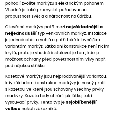
pohodlí zvolíte markýzu s elektrickým pohonem.
Vhodné je také promyslet požadovanou
propustnost světla a náročnost na údržbu.
Otevřené markýzy patří mezi
nejzákladnější a
nejjednodušší
typ venkovních markýz. Instalace
je jednoduchá a rychlá a patří také k levnějším
variantám markýz. Látka ani konstrukce není ničím
krytá, proto je vhodné instalovat je tam, kde je
možnost ochrany před povětrnostními vlivy např.
pod nějakou stříšku.
Kazetové markýzy jsou nejprodávanější variantou,
kdy základem konstrukce markýzy je nosný profil
s kazetou, ve které jsou schovány všechny prvky
markýzy. Kazeta tedy chrání jak látku, tak i
vysouvací prvky. Tento typ je
nejoblíbenější
volbou
našich zákazníků.