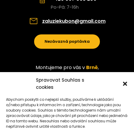
Po-Pá: 7-16h
zaluziekubon@gmail.com
Nezávazná poptávka
Montujeme pro vás v
Brně
,
Českých Budějovicích
a
okolí
Spravovat Souhlas s
cookies
Abychom poskytli co nejlepší služby, používáme k ukládání
a/nebo přístupu k informacím o zařízení, technologie jako jsou
soubory cookies. Souhlas s těmito technologiemi nám umožní
zpracovávat údaje, jako je chování při procházení nebo jedinečná
ID na tomto webu. Nesouhlas nebo odvolání souhlasu může
nepříznivě ovlivnit určité vlastnosti a funkce.