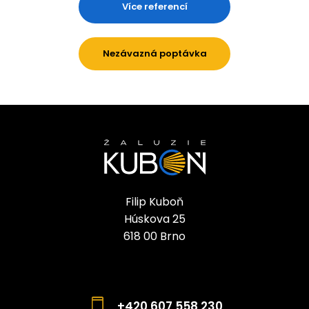
Více referencí
Nezávazná poptávka
Filip Kuboň
Húskova 25
618 00 Brno
+420
607 558 230